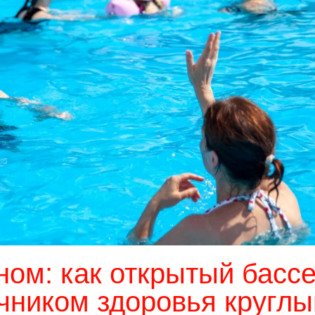
ном: как открытый басс
чником здоровья круглы