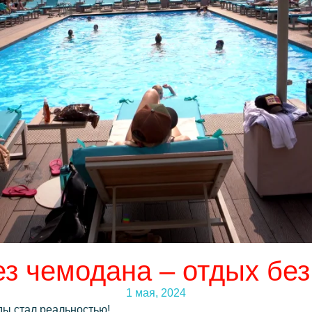
ез чемодана – отдых без
1 мая, 2024
ды стал реальностью!