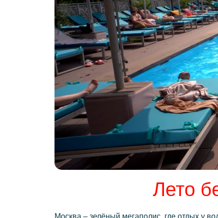
Лето б
Москва – зелёный мегаполис, где отдых у во